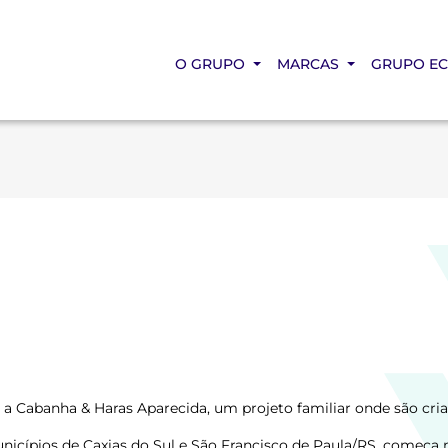
O GRUPO
MARCAS
GRUPO E
 Cabanha & Haras Aparecida, um projeto familiar onde são cria
unicípios de Caxias do Sul e São Francisco de Paula/RS, começa 