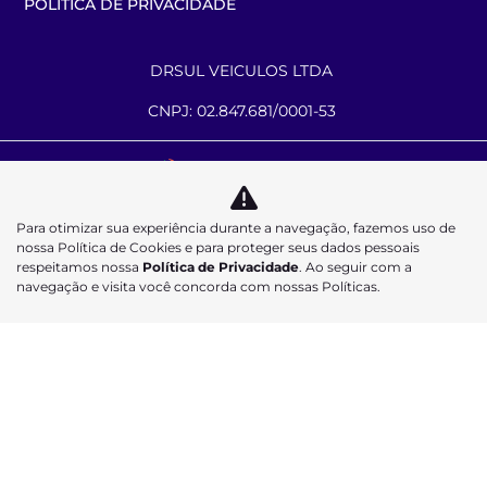
POLÍTICA DE PRIVACIDADE
DRSUL VEICULOS LTDA
CNPJ: 02.847.681/0001-53
Desacelere. Seu bem maior é a vida.
Para otimizar sua experiência durante a navegação, fazemos uso de
nossa Política de Cookies e para proteger seus dados pessoais
respeitamos nossa
Política de Privacidade
. Ao seguir com a
navegação e visita você concorda com nossas Políticas.
Desenvolvido pela DEALERSPACE ® Direitos Reservados.