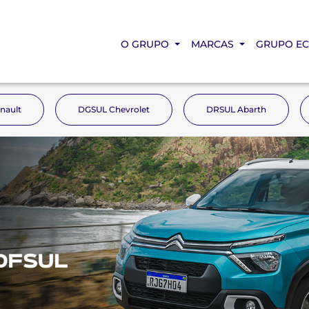
O GRUPO
MARCAS
GRUPO E
nault
DGSUL Chevrolet
DRSUL Abarth