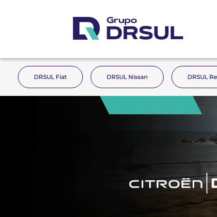
DRSUL Fiat
DRSUL Nissan
DRSUL Re