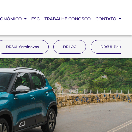
CONÔMICO
ESG
TRABALHE CONOSCO
CONTATO
DRSUL Seminovos
DRLOC
DRSUL Peugeot