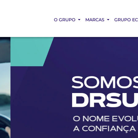
O GRUPO
MARCAS
GRUPO E
.texts.control_prev