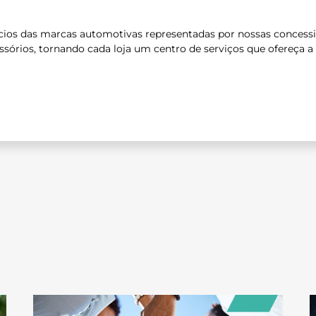
2009
cios das marcas automotivas representadas por nossas concessio
ssórios, tornando cada loja um centro de serviços que ofereça a
2021
2022