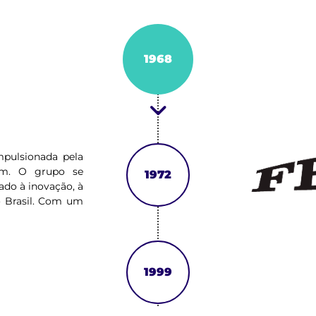
1968
pulsionada pela
rem. O grupo se
1972
ado à inovação, à
o Brasil. Com um
esponsabilidade,
nta operações
1999