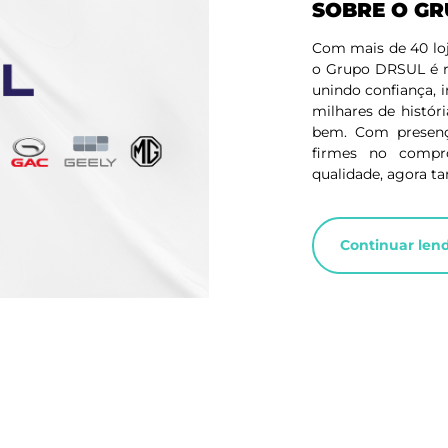
SOBRE O G
Com mais de 40 loj
o Grupo DRSUL é re
unindo confiança, 
milhares de histór
bem. Com presenç
firmes no compr
qualidade, agora t
Continuar len