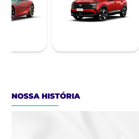
templates.template-01.components.carousel.text
NOSSA HISTÓRIA