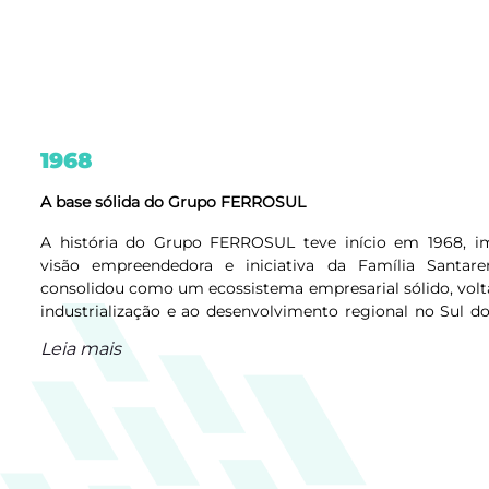
1968
A base sólida do Grupo FERROSUL
A história do Grupo FERROSUL teve início em 1968, im
visão empreendedora e iniciativa da Família Santa
consolidou como um ecossistema empresarial sólido, volt
industrialização e ao desenvolvimento regional no Sul d
modelo de gestão focado em crescimento sustentável e r
Leia mais
a FERROSUL construiu um legado que hoje suste
diversificadas e em constante evolução.