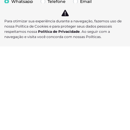
Whatsapp
Telefone
Email
Comentários
Para otimizar sua experiência durante a navegação, fazemos uso de
nossa Política de Cookies e para proteger seus dados pessoais
respeitamos nossa
Política de Privacidade
. Ao seguir com a
navegação e visita você concorda com nossas Políticas.
Li e aceito a
Política de Privacidade
e concordo em receber
comunicações da concessionária.
MAPA DO SITE
POLÍTICA DE PRIVACIDADE