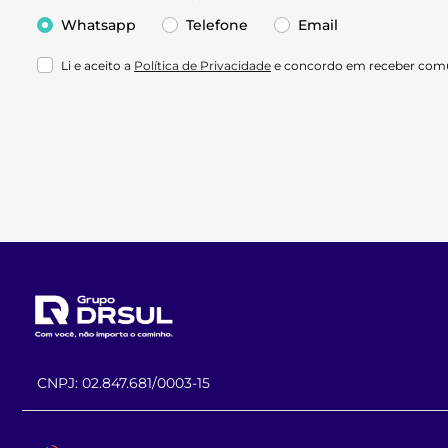
Whatsapp
Telefone
Email
Li e aceito a
Política de Privacidade
e concordo em receber comu
CNPJ: 02.847.681/0003-15