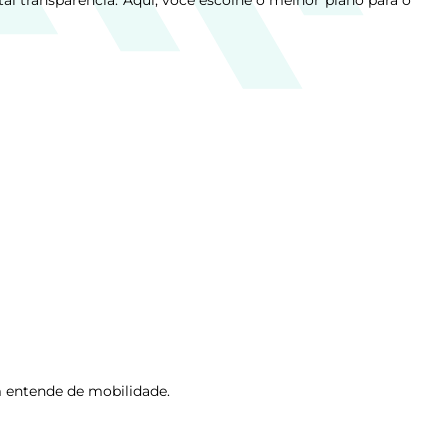
l transparência. Aqui, você escolhe o melhor plano para o
 entende de mobilidade.