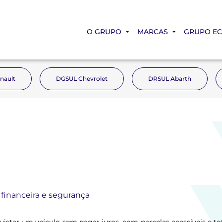
O GRUPO
MARCAS
GRUPO E
nault
DGSUL Chevrolet
DRSUL Abarth
 financeira e segurança