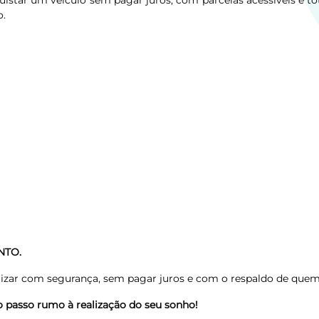
star um veículo sem pagar juros, com parcelas acessíveis e tota
o.
NTO.
lizar com segurança, sem pagar juros e com o respaldo de quem
 passo rumo à realização do seu sonho!