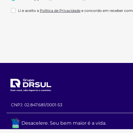
Li e aceito a
Política de Privacidade
e concordo em receber comu
CNPJ: 02.847.681/0001-53
Desacelere. Seu bem maior é a vida.