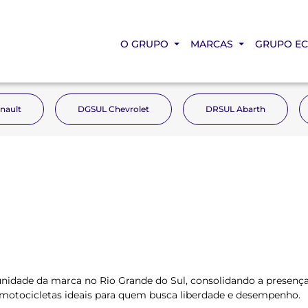
O GRUPO
MARCAS
GRUPO E
nault
DGSUL Chevrolet
DRSUL Abarth
unidade da marca no Rio Grande do Sul, consolidando a presenç
ce motocicletas ideais para quem busca liberdade e desempenho.