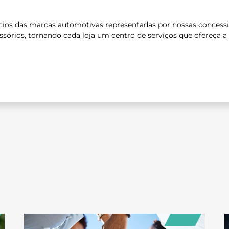
2009
cios das marcas automotivas representadas por nossas concessio
ssórios, tornando cada loja um centro de serviços que ofereça a
2021
2022