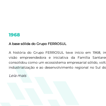
1968
A base sólida do Grupo FERROSUL
A história do Grupo FERROSUL teve início em 1968, im
visão empreendedora e iniciativa da Família Santa
consolidou como um ecossistema empresarial sólido, volt
industrialização e ao desenvolvimento regional no Sul d
modelo de gestão focado em crescimento sustentável e r
Leia mais
a FERROSUL construiu um legado que hoje suste
diversificadas e em constante evolução.