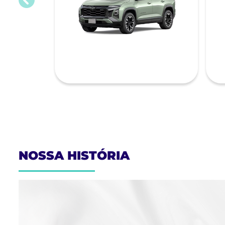
templates.template-01.components.carousel.text
NOSSA HISTÓRIA