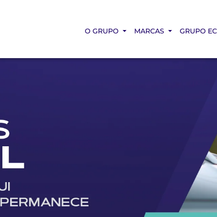
O GRUPO
MARCAS
GRUPO E
.texts.control_prev