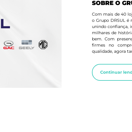
SOBRE O G
Com mais de 40 loj
o Grupo DRSUL é re
unindo confiança, 
milhares de histór
bem. Com presenç
firmes no compr
qualidade, agora t
Continuar len