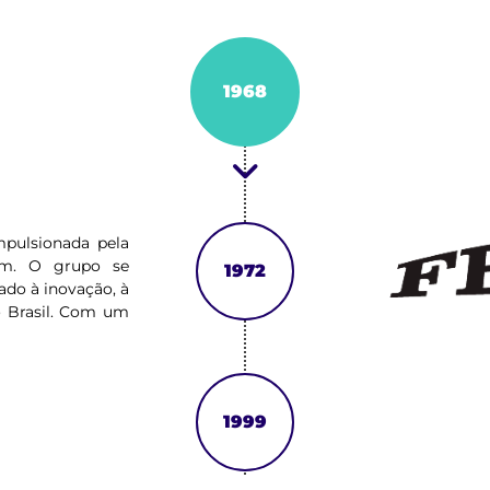
1968
pulsionada pela
rem. O grupo se
1972
ado à inovação, à
o Brasil. Com um
esponsabilidade,
nta operações
1999