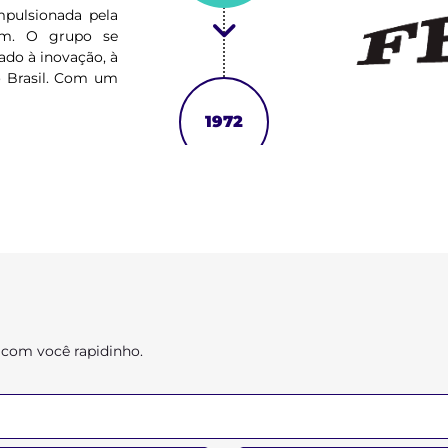
pulsionada pela
rem. O grupo se
ado à inovação, à
o Brasil. Com um
esponsabilidade,
nta operações
1972
1999
 com você rapidinho.
1999