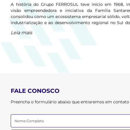
A história do Grupo FERROSUL teve início em 1968, im
visão empreendedora e iniciativa da Família Santa
consolidou como um ecossistema empresarial sólido, volt
industrialização e ao desenvolvimento regional no Sul d
modelo de gestão focado em crescimento sustentável e r
Leia mais
a FERROSUL construiu um legado que hoje suste
diversificadas e em constante evolução.
FALE CONOSCO
Preencha o formulário abaixo que entraremos em contato