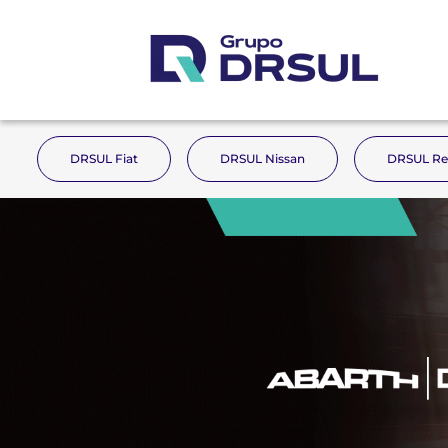
DRSUL Fiat
DRSUL Nissan
DRSUL Re