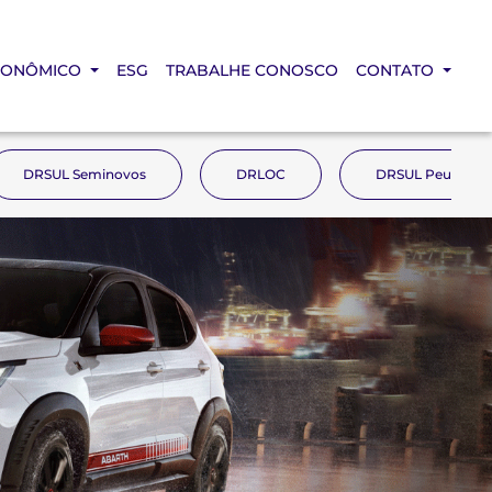
CONÔMICO
ESG
TRABALHE CONOSCO
CONTATO
DRSUL Seminovos
DRLOC
DRSUL Peugeot