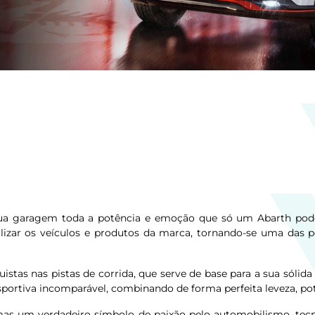
ua garagem toda a potência e emoção que só um Abarth pod
ializar os veículos e produtos da marca, tornando-se uma das 
istas nas pistas de corrida, que serve de base para a sua sóli
esportiva incomparável, combinando de forma perfeita leveza, p
s um verdadeiro símbolo de paixão pelo automobilismo, tecno