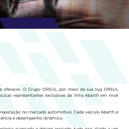
e oferecer. O Grupo DRSUL, por meio da sua loja DRSUL
poucas representantes exclusivas da linha Abarth em nível
da reputação no mercado automotivo. Cada veículo Abarth é
otência e desempenho dinâmico.
logia avançada e design arrojado, tudo isso aliado a um