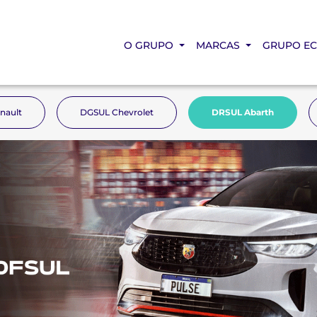
O GRUPO
MARCAS
GRUPO E
nault
DGSUL Chevrolet
DRSUL Abarth