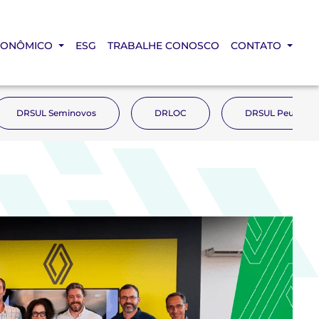
CONÔMICO
ESG
TRABALHE CONOSCO
CONTATO
DRSUL Seminovos
DRLOC
DRSUL Peugeot