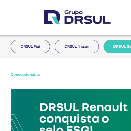
DRSUL Fiat
DRSUL Nissan
DRSUL Re
Concessionárias