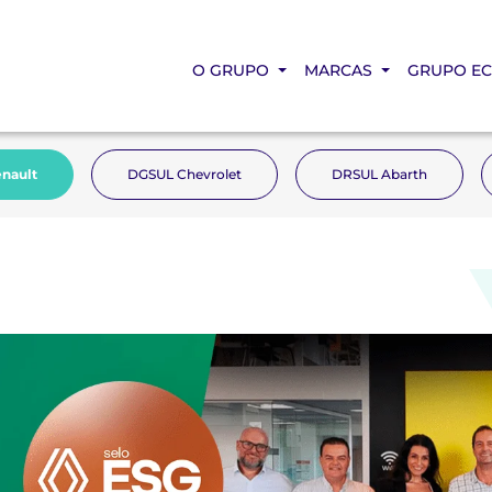
O GRUPO
MARCAS
GRUPO E
nault
DGSUL Chevrolet
DRSUL Abarth