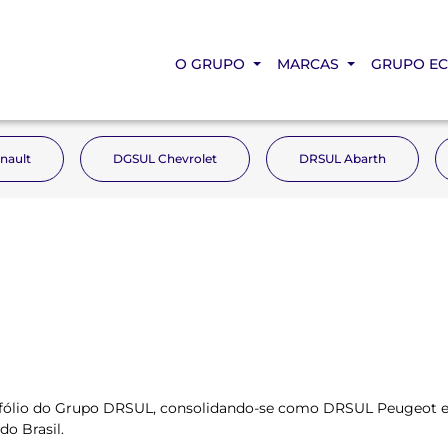
O GRUPO
MARCAS
GRUPO E
nault
DGSUL Chevrolet
DRSUL Abarth
tfólio do Grupo DRSUL, consolidando-se como DRSUL Peugeot e tr
o Brasil.