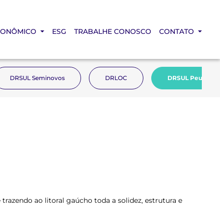
CONÔMICO
ESG
TRABALHE CONOSCO
CONTATO
DRSUL Seminovos
DRLOC
DRSUL Peugeot
azendo ao litoral gaúcho toda a solidez, estrutura e