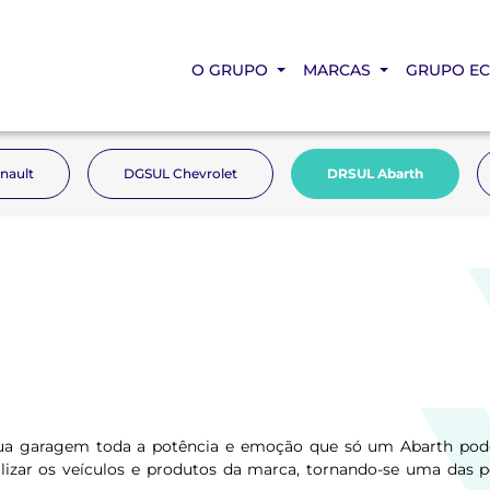
O GRUPO
MARCAS
GRUPO E
nault
DGSUL Chevrolet
DRSUL Abarth
ua garagem toda a potência e emoção que só um Abarth pod
ializar os veículos e produtos da marca, tornando-se uma das 