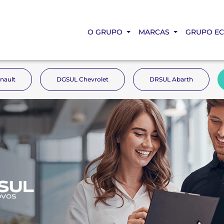
O GRUPO
MARCAS
GRUPO E
nault
DGSUL Chevrolet
DRSUL Abarth