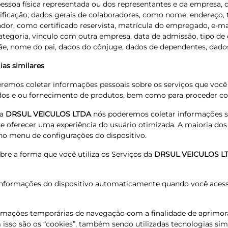
pessoa física representada ou dos representantes e da empresa, 
ificação; dados gerais de colaboradores, como nome, endereço, t
ador, como certificado reservista, matrícula do empregado, e-mail
categoria, vínculo com outra empresa, data de admissão, tipo de
mãe, nome do pai, dados do cônjuge, dados de dependentes, dado
as similares
emos coletar informações pessoais sobre os serviços que você u
ados e ou fornecimento de produtos, bem como para proceder co
da
DRSUL VEICULOS LTDA
nós poderemos coletar informações sob
he oferecer uma experiência do usuário otimizada. A maioria do
s no menu de configurações do dispositivo.
bre a forma que você utiliza os Serviços da
DRSUL VEICULOS L
 informações do dispositivo automaticamente quando você acessa
rmações temporárias de navegação com a finalidade de aprimorar
isso são os “cookies”, também sendo utilizadas tecnologias simi