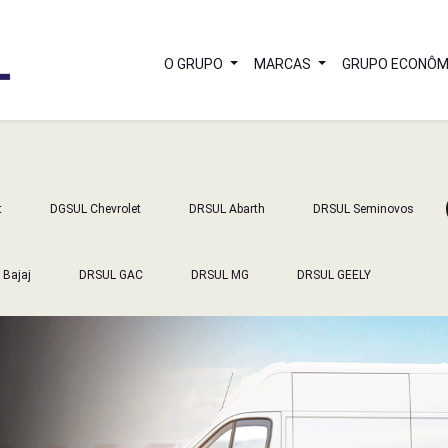
O GRUPO
MARCAS
GRUPO ECONÔM
t
DGSUL Chevrolet
DRSUL Abarth
DRSUL Seminovos
 Bajaj
DRSUL GAC
DRSUL MG
DRSUL GEELY