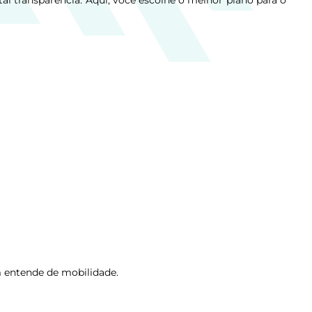
l transparência. Aqui, você escolhe o melhor plano para o
 entende de mobilidade.