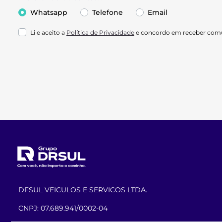
Whatsapp
Telefone
Email
Li e aceito a
Política de Privacidade
e concordo em receber comu
DFSUL VEICULOS E SERVICOS LTDA.
CNPJ: 07.689.941/0002-04