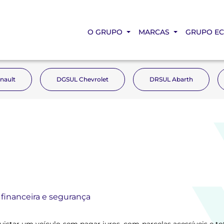
O GRUPO
MARCAS
GRUPO E
nault
DGSUL Chevrolet
DRSUL Abarth
 financeira e segurança