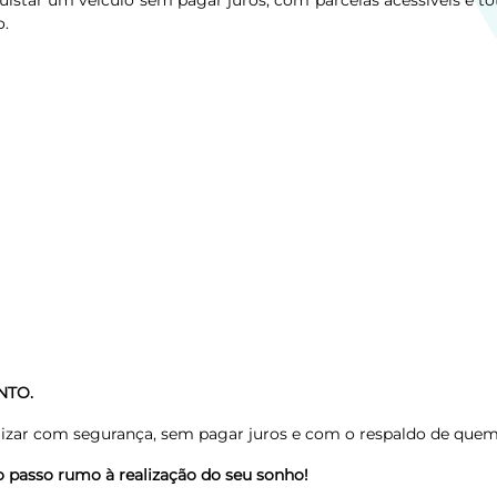
star um veículo sem pagar juros, com parcelas acessíveis e tota
o.
NTO.
lizar com segurança, sem pagar juros e com o respaldo de quem
 passo rumo à realização do seu sonho!