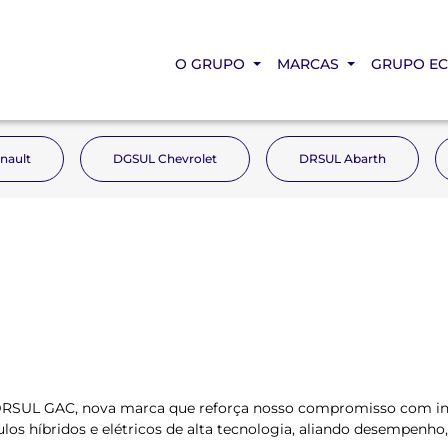
O GRUPO
MARCAS
GRUPO E
nault
DGSUL Chevrolet
DRSUL Abarth
SUL GAC, nova marca que reforça nosso compromisso com inovaç
s híbridos e elétricos de alta tecnologia, aliando desempenho, 