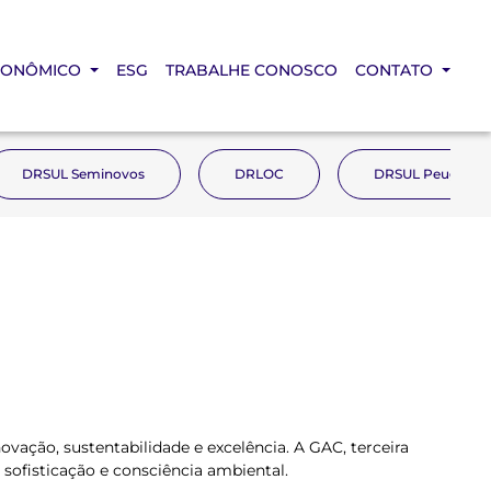
CONÔMICO
ESG
TRABALHE CONOSCO
CONTATO
DRSUL Seminovos
DRLOC
DRSUL Peugeot
ão, sustentabilidade e excelência. A GAC, terceira
sofisticação e consciência ambiental.