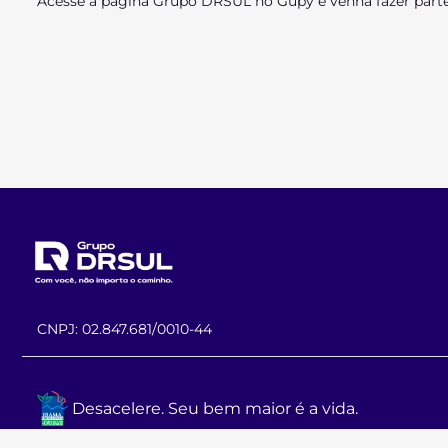
Acesse a página Grupo DRSUL no Gupy e venha fazer parte
CNPJ: 02.847.681/0010-44
Desacelere. Seu bem maior é a vida.