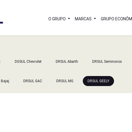
O GRUPO
MARCAS
GRUPO ECONÔM
t
DGSUL Chevrolet
DRSUL Abarth
DRSUL Seminovos
 Bajaj
DRSUL GAC
DRSUL MG
DRSUL GEELY