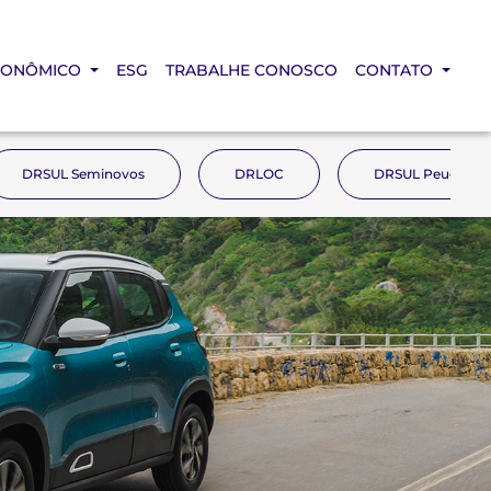
CONÔMICO
ESG
TRABALHE CONOSCO
CONTATO
DRSUL Seminovos
DRLOC
DRSUL Peugeot