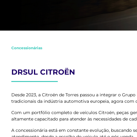
Concessionárias
DRSUL CITROËN
Desde 2023, a Citroën de Torres passou a integrar o Grup
tradicionais da indústria automotiva europeia, agora com
Com um portfólio completo de veículos Citroën, peças gen
altamente capacitado para atender às necessidades de cada
A concessionária está em constante evolução, buscando s
atendimento, desde a escolha do veículo até o pós-venda.