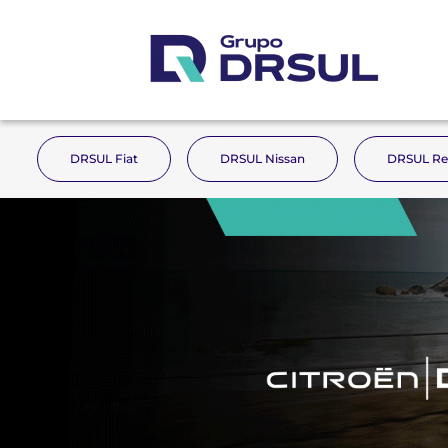
DRSUL Fiat
DRSUL Nissan
DRSUL Re