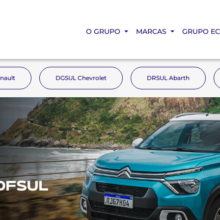
O GRUPO
MARCAS
GRUPO E
nault
DGSUL Chevrolet
DRSUL Abarth