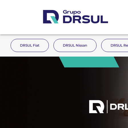
DRSUL Fiat
DRSUL Nissan
DRSUL Re