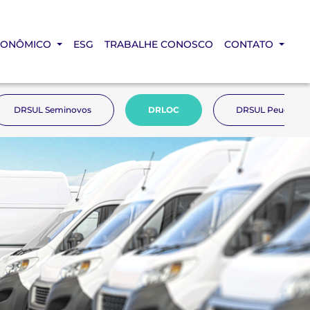
CONÔMICO
ESG
TRABALHE CONOSCO
CONTATO
DRSUL Seminovos
DRLOC
DRSUL Peugeot