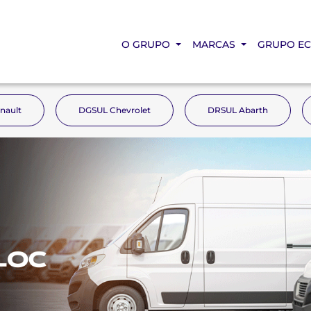
O GRUPO
MARCAS
GRUPO E
nault
DGSUL Chevrolet
DRSUL Abarth