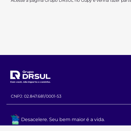
Acesse a página Grupo DRSUL no Gupy e venha fazer parte
CNPJ: 02.847.681/0001-53
Desacelere. Seu bem maior é a vida.